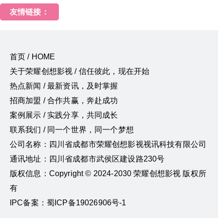
友情链接：
首页 / HOME
关于荣耀创想影视 / 信任彼此，现在开始
热点新闻 / 最新资讯，及时掌握
招商加盟 / 合作共赢，奔赴成功
案例展示 / 实践分享，共同成长
联系我们 / 同一个世界，同一个梦想
公司名称：四川省成都市荣耀创想影视视讯科技有限公司
通讯地址：四川省成都市武侯区建设路230号
版权信息：Copyright © 2024-2030 荣耀创想影视 版权所
有
IPC备案：蜀ICP备19026906号-1